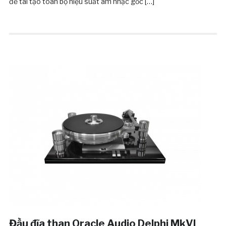
để tái tạo toàn bộ hiệu suất âm nhạc gốc […]
Đầu đĩa than Oracle Audio Delphi MkVI