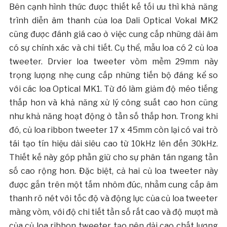
Bên cạnh hình thức được thiết kế tối ưu thì khả năng
trình diễn âm thanh của loa Dali Optical Vokal MK2
cũng được đánh giá cao ở việc cung cấp những dải âm
có sự chính xác và chi tiết. Cụ thể, mẫu loa có 2 củ loa
tweeter. Drvier loa tweeter vòm mềm 29mm này
trọng lượng nhẹ cung cấp những tiến bộ đáng kể so
với các loa Optical MK1. Từ đó làm giảm độ méo tiếng
thấp hơn và khả năng xử lý công suất cao hơn cũng
như khả năng hoạt động ở tần số thấp hơn. Trong khi
đó, củ loa ribbon tweeter 17 x 45mm còn lại có vai trò
tái tạo tín hiệu dải siêu cao từ 10kHz lên đến 30kHz.
Thiết kế này góp phần giữ cho sự phân tán ngang tần
số cao rộng hơn. Đặc biệt, cả hai củ loa tweeter này
được gắn trên một tấm nhôm đúc, nhằm cung cấp âm
thanh rõ nét với tốc độ và động lực của củ loa tweeter
màng vòm, với độ chi tiết tần số rất cao và độ mượt mà
của củ loa ribbon tweeter tạo nên dải cao chất lượng