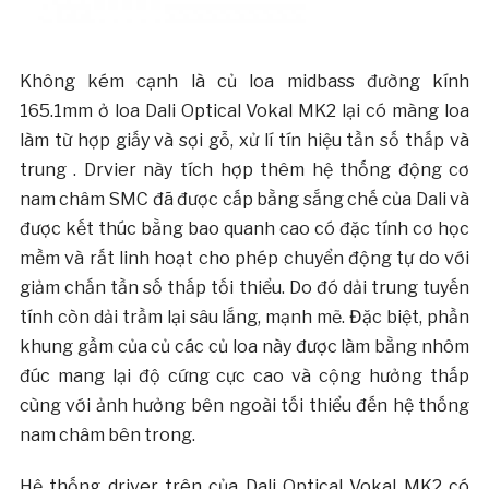
Không kém cạnh là củ loa midbass đường kính
165.1mm ở loa Dali Optical Vokal MK2 lại có màng loa
làm từ hợp giấy và sợi gỗ, xử lí tín hiệu tần số thấp và
trung . Drvier này tích hợp thêm hệ thống động cơ
nam châm SMC đã được cấp bằng sắng chế của Dali và
được kết thúc bằng bao quanh cao có đặc tính cơ học
mềm và rất linh hoạt cho phép chuyển động tự do với
giảm chấn tần số thấp tối thiểu. Do đó dải trung tuyến
tính còn dải trầm lại sâu lắng, mạnh mẽ. Đặc biệt, phần
khung gầm của củ các củ loa này được làm bằng nhôm
đúc mang lại độ cứng cực cao và cộng hưởng thấp
cùng với ảnh hưởng bên ngoài tối thiểu đến hệ thống
nam châm bên trong.
Hệ thống driver trên của Dali Optical Vokal MK2 có